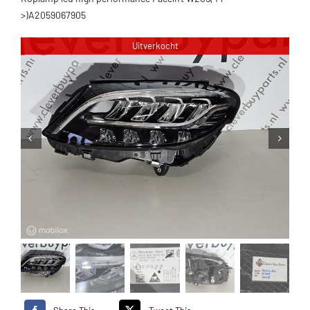
>)A2059067905
Uitverkocht