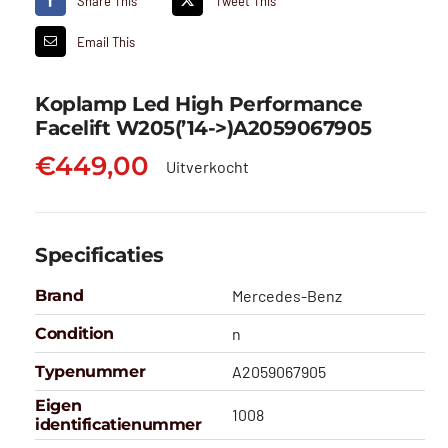
Share This
Tweet This
Email This
Koplamp Led High Performance
Facelift W205(’14->)A2059067905
€
449,00
Uitverkocht
Specificaties
Brand
Mercedes-Benz
Condition
n
Typenummer
A2059067905
Eigen
1008
identificatienummer