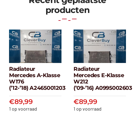
Recent geplaatste
producten
Radiateur
Radiateur
Radiateur
Radiateur
Mercedes A-Klasse
Mercedes E-Klasse
Mercedes A-
Mercedes E-
W176
W212
klasse W176
klasse W212
(’12-’18) A2465001203
(’09-’16) A0995002603
(’12-’18) A2465001203
(’09-’16) A099500
€
89,99
€
89,99
€
89,99
€
89,99
1 op voorraad
1 op voorraad