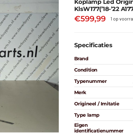
Koplamp Led Origin
KlsW177(’18-’22 A1
€
599,99
1 op voorr
Specificaties
Brand
Condition
Typenummer
Merk
Origineel / Imitatie
Type lamp
Eigen
identificatienummer