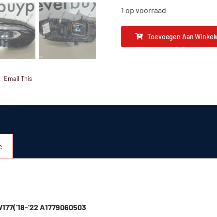
1 op voorraad
Toevoegen Aan Winkel
Email This
e
W177(’18-’22 A1779060503