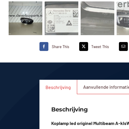
Share This
Tweet This
Aanvullende informati
Beschrijving
Beschrijving
Koplamp led originel Multibeam A-kls