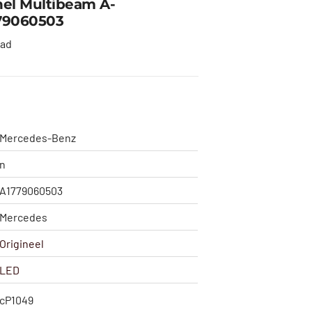
el Multibeam A-
779060503
aad
Mercedes-Benz
n
A1779060503
Mercedes
Origineel
LED
cP1049