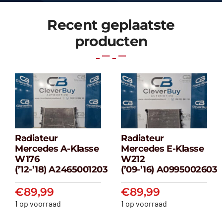
Recent geplaatste
producten
Radiateur
Radiateur
Radiateur
Radiateur
Mercedes A-Klasse
Mercedes E-Klasse
Mercedes A-
Mercedes E-
W176
W212
klasse W176
klasse W212
(’12-’18) A2465001203
(’09-’16) A0995002603
(’12-’18) A2465001203
(’09-’16) A099500
€
89,99
€
89,99
€
89,99
€
89,99
1 op voorraad
1 op voorraad