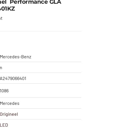
nel Performance GLA
401KZ
ht
Mercedes-Benz
n
A2479066401
1086
Mercedes
Origineel
LED