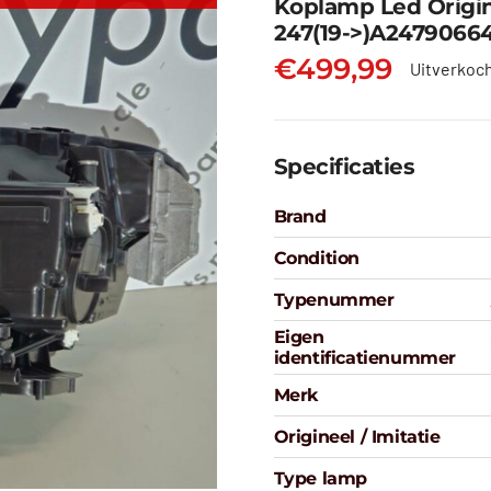
Koplamp Led Origi
247(19->)A2479066
€
499,99
Uitverkoc
Specificaties
Brand
Condition
Typenummer
Eigen
identificatienummer
Merk
Origineel / Imitatie
Type lamp