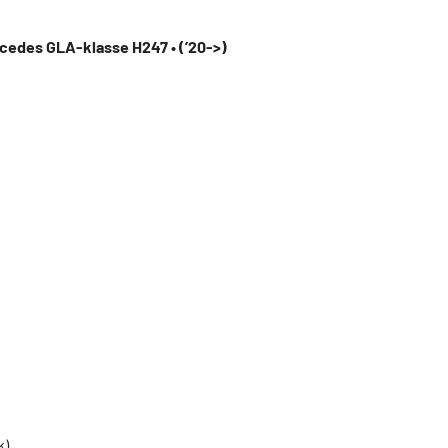
cedes GLA-klasse H247 • (’20->)
k)