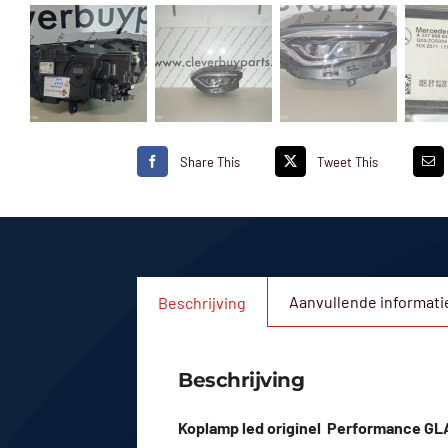
Share This
Tweet This
Aanvullende informati
Beschrijving
Beschrijving
Koplamp led originel Performance G