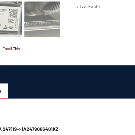
Uitverkocht
Email This
e
LA 247(19->)A2479066401KZ