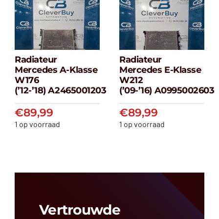
Radiateur
Radiateur
Radiateur
Radiateur
Mercedes A-Klasse
Mercedes E-Klasse
Mercedes A-
Mercedes E-
W176
W212
klasse W176
klasse W212
(’12-’18) A2465001203
(’09-’16) A0995002603
(’12-’18) A2465001203
(’09-’16) A099500
€
89,99
€
89,99
€
89,99
€
89,99
1 op voorraad
1 op voorraad
Vertrouwde