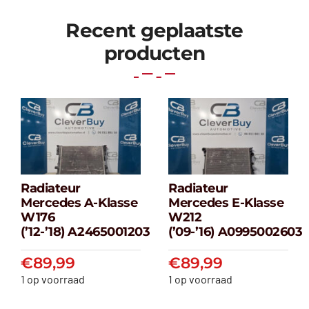
Recent geplaatste
producten
Radiateur
Radiateur
Radiateur
Radiateur
Mercedes A-Klasse
Mercedes E-Klasse
Mercedes A-
Mercedes E-
W176
W212
klasse W176
klasse W212
(’12-’18) A2465001203
(’09-’16) A0995002603
(’12-’18) A2465001203
(’09-’16) A099500
€
89,99
€
89,99
€
89,99
€
89,99
1 op voorraad
1 op voorraad