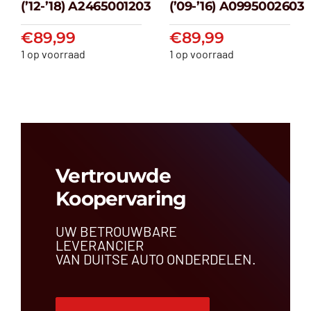
klasse W176
klasse W212
(’12-’18) A2465001203
(’09-’16) A0995002603
(’12-’18) A2465001203
(’09-’16) A099500
€
89,99
€
89,99
€
89,99
€
89,99
1 op voorraad
1 op voorraad
Vertrouwde
Koopervaring
UW BETROUWBARE
LEVERANCIER
VAN DUITSE AUTO ONDERDELEN.