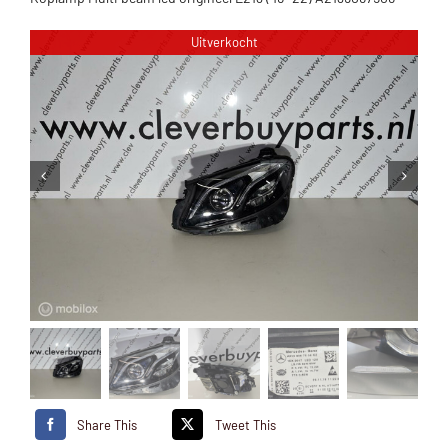
Uitverkocht
Share This
Tweet This