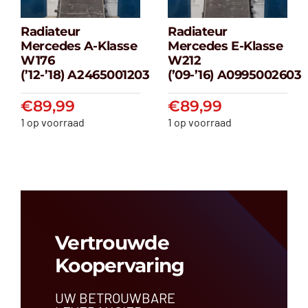
Radiateur
Radiateur
Radiateur
Radiateur
Mercedes A-Klasse
Mercedes E-Klasse
Mercedes A-
Mercedes E-
W176
W212
klasse W176
klasse W212
(’12-’18) A2465001203
(’09-’16) A0995002603
(’12-’18) A2465001203
(’09-’16) A099500
€
89,99
€
89,99
€
89,99
€
89,99
1 op voorraad
1 op voorraad
Vertrouwde
Koopervaring
UW BETROUWBARE