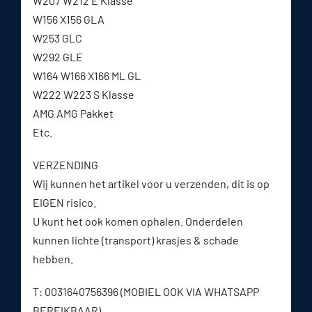
W207 W212 E Klasse
W156 X156 GLA
W253 GLC
W292 GLE
W164 W166 X166 ML GL
W222 W223 S Klasse
AMG AMG Pakket
Etc.
VERZENDING
Wij kunnen het artikel voor u verzenden, dit is op
EIGEN risico.
U kunt het ook komen ophalen. Onderdelen
kunnen lichte (transport) krasjes & schade
hebben.
T: 0031640756396 (MOBIEL OOK VIA WHATSAPP
BEREIKBAAR)