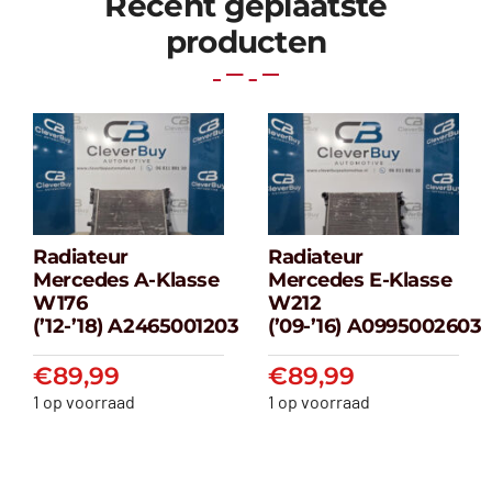
Recent geplaatste
producten
Radiateur
Radiateur
Radiateur
Radiateur
Mercedes A-Klasse
Mercedes E-Klasse
Mercedes A-
Mercedes E-
W176
W212
klasse W176
klasse W212
(’12-’18) A2465001203
(’09-’16) A0995002603
(’12-’18) A2465001203
(’09-’16) A099500
€
89,99
€
89,99
€
89,99
€
89,99
1 op voorraad
1 op voorraad