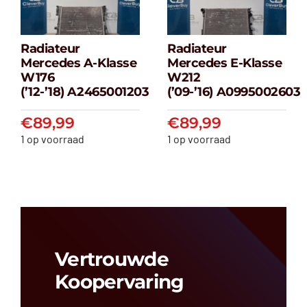
Radiateur
Radiateur
Radiateur
Radiateur
Mercedes A-Klasse
Mercedes E-Klasse
Mercedes A-
Mercedes E-
W176
W212
klasse W176
klasse W212
(’12-’18) A2465001203
(’09-’16) A0995002603
(’12-’18) A2465001203
(’09-’16) A099500
€
89,99
€
89,99
€
89,99
€
89,99
1 op voorraad
1 op voorraad
Vertrouwde
Koopervaring