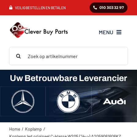
Ga
010 303 32 97
VEILIG BESTELLEN EN BETALEN
naar
inhoud
MENU
Zoeken
Mercedes
naar:
BMW
Uw Betrouwbare Leverancier
Audi
VAG
Home
Koplamp
Koplamp led origineel C-klasse W205 (’14->) A2059061606KZ