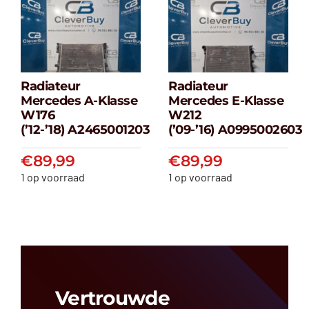
Radiateur
Radiateur
Radiateur
Radiateur
Mercedes A-Klasse
Mercedes E-Klasse
Mercedes A-
Mercedes E-
W176
W212
klasse W176
klasse W212
(’12-’18) A2465001203
(’09-’16) A0995002603
(’12-’18) A2465001203
(’09-’16) A099500
€
89,99
€
89,99
€
89,99
€
89,99
1 op voorraad
1 op voorraad
Vertrouwde