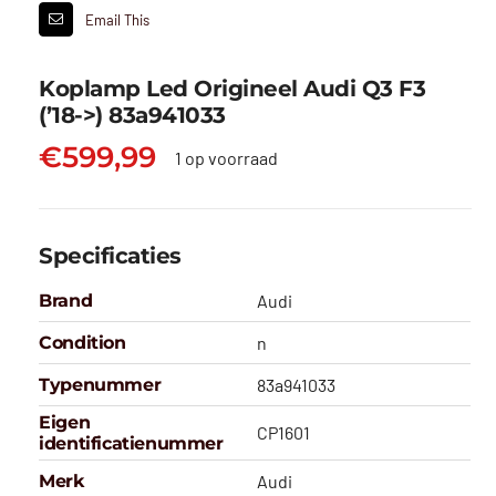
Email This
Koplamp Led Origineel Audi Q3 F3
(’18->) 83a941033
€
599,99
1 op voorraad
Specificaties
Brand
Audi
Condition
n
Typenummer
83a941033
Eigen
CP1601
identificatienummer
Merk
Audi