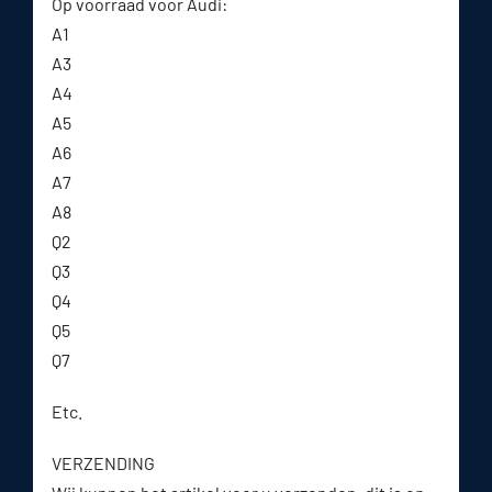
Op voorraad voor Audi:
A1
A3
A4
A5
A6
A7
A8
Q2
Q3
Q4
Q5
Q7
Etc.
VERZENDING