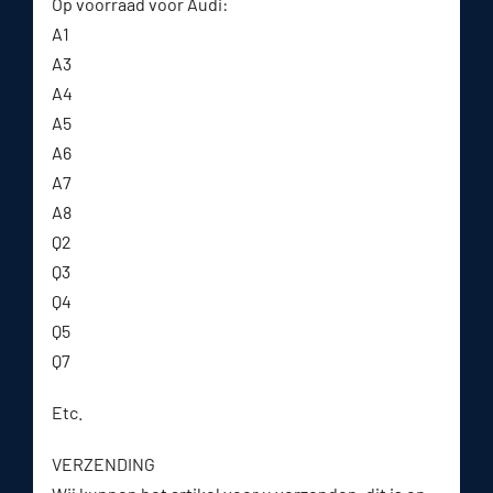
Op voorraad voor Audi:
A1
A3
A4
A5
A6
A7
A8
Q2
Q3
Q4
Q5
Q7
Etc.
VERZENDING