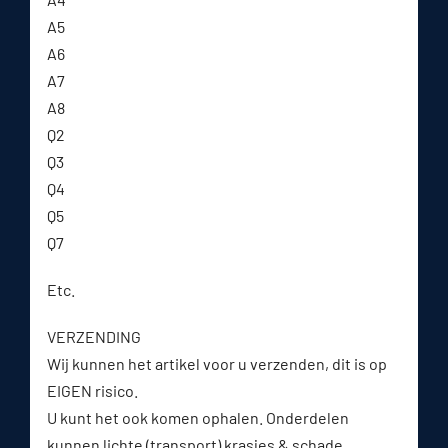
A5
A6
A7
A8
Q2
Q3
Q4
Q5
Q7
Etc.
VERZENDING
Wij kunnen het artikel voor u verzenden, dit is op
EIGEN risico.
U kunt het ook komen ophalen. Onderdelen
kunnen lichte (transport) krasjes & schade