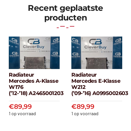
Recent geplaatste
producten
Radiateur
Radiateur
Radiateur
Radiateur
Mercedes A-Klasse
Mercedes E-Klasse
Mercedes A-
Mercedes E-
W176
W212
klasse W176
klasse W212
(’12-’18) A2465001203
(’09-’16) A0995002603
(’12-’18) A2465001203
(’09-’16) A099500
€
89,99
€
89,99
€
89,99
€
89,99
1 op voorraad
1 op voorraad