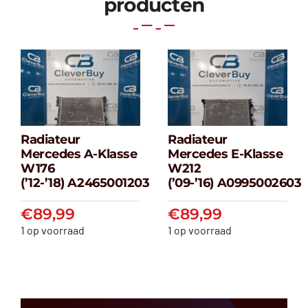
producten
Radiateur
Radiateur
Radiateur
Radiateur
Mercedes A-Klasse
Mercedes E-Klasse
Mercedes A-
Mercedes E-
W176
W212
klasse W176
klasse W212
(’12-’18) A2465001203
(’09-’16) A0995002603
(’12-’18) A2465001203
(’09-’16) A099500
€
89,99
€
89,99
€
89,99
€
89,99
1 op voorraad
1 op voorraad