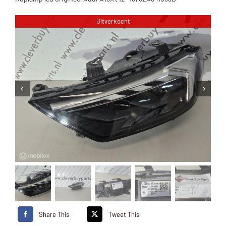
Uitverkocht
Share This
Tweet This