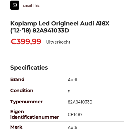
Email This
Koplamp Led Origineel Audi A18X
(’12-’18) 82A941033D
€
399,99
Uitverkocht
Specificaties
Brand
Audi
Condition
n
Typenummer
82A941033D
Eigen
CP1497
identificatienummer
Merk
Audi