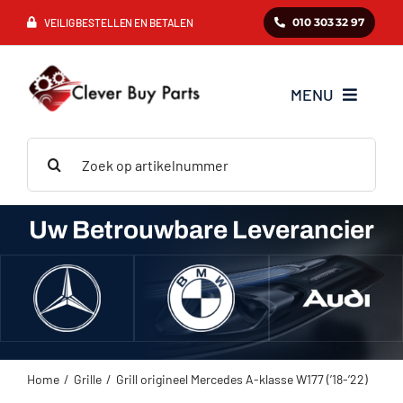
Ga
010 303 32 97
VEILIG BESTELLEN EN BETALEN
naar
inhoud
MENU
Zoeken
Mercedes
naar:
BMW
Uw Betrouwbare Leverancier
Audi
VAG
Home
Grille
Grill origineel Mercedes A-klasse W177 (’18-’22)