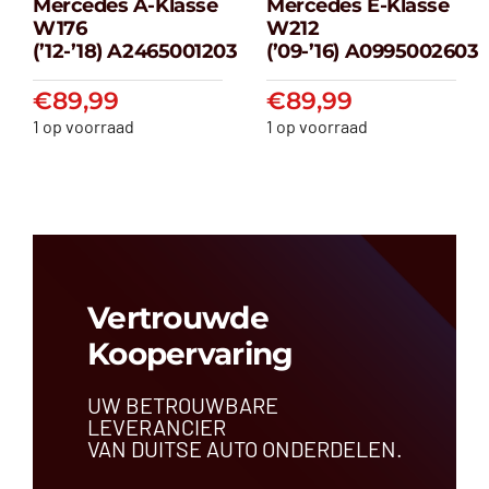
Mercedes A-Klasse
Mercedes E-Klasse
Mercedes A-
Mercedes E-
W176
W212
klasse W176
klasse W212
(’12-’18) A2465001203
(’09-’16) A0995002603
(’12-’18) A2465001203
(’09-’16) A099500
€
89,99
€
89,99
€
89,99
€
89,99
1 op voorraad
1 op voorraad
Vertrouwde
Koopervaring
UW BETROUWBARE
LEVERANCIER
VAN DUITSE AUTO ONDERDELEN.