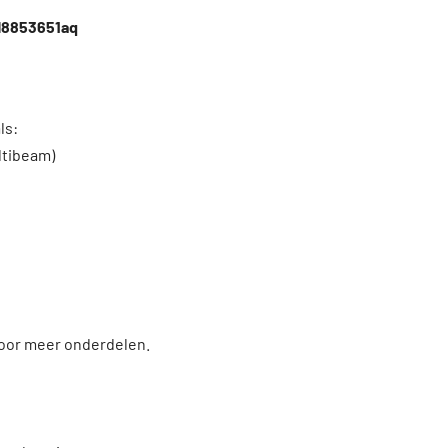
4M8853651aq
ls:
ltibeam)
voor meer onderdelen.