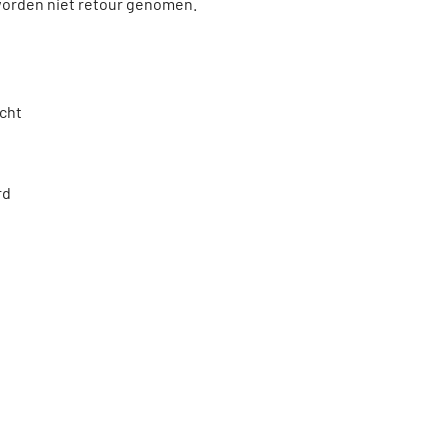
orden niet retour genomen.
icht
rd