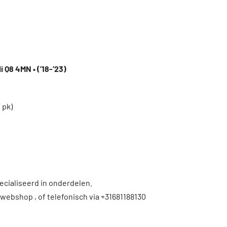
i Q8 4MN • (’18-’23)
 pk)
ecialiseerd in onderdelen.
 webshop , of telefonisch via +31681188130