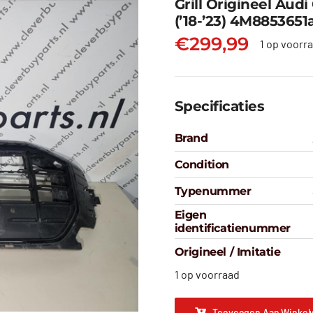
Grill Origineel Aud
(’18-’23) 4M8853651
€
299,99
1 op voorr
Specificaties
Brand
Condition
Typenummer
Eigen
identificatienummer
Origineel / Imitatie
1 op voorraad
Toevoegen Aan Winkel