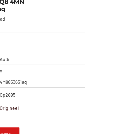
i Q8 4MN
aq
aad
Audi
n
4M8853651aq
Cp2895
Origineel
wagen