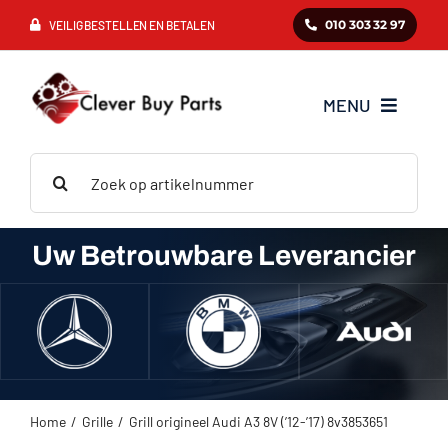
Ga
010 303 32 97
VEILIG BESTELLEN EN BETALEN
naar
inhoud
MENU
Zoeken
Mercedes
naar:
BMW
Uw Betrouwbare Leverancier
Audi
VAG
Home
Grille
Grill origineel Audi A3 8V (’12-’17) 8v3853651