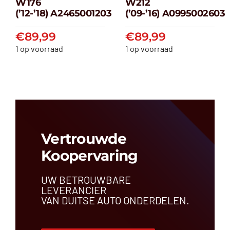
W176
W212
klasse W176
klasse W212
(’12-’18) A2465001203
(’09-’16) A0995002603
(’12-’18) A2465001203
(’09-’16) A099500
€
89,99
€
89,99
€
89,99
€
89,99
1 op voorraad
1 op voorraad
Vertrouwde
Koopervaring
UW BETROUWBARE
LEVERANCIER
VAN DUITSE AUTO ONDERDELEN.