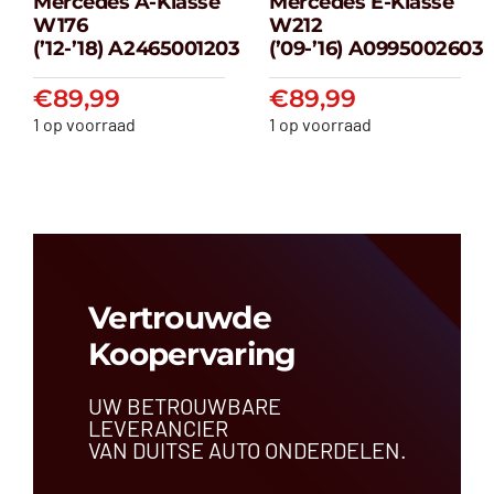
Mercedes A-Klasse
Mercedes E-Klasse
Mercedes A-
Mercedes E-
W176
W212
klasse W176
klasse W212
(’12-’18) A2465001203
(’09-’16) A0995002603
(’12-’18) A2465001203
(’09-’16) A099500
€
89,99
€
89,99
€
89,99
€
89,99
1 op voorraad
1 op voorraad
Vertrouwde
Koopervaring
UW BETROUWBARE
LEVERANCIER
VAN DUITSE AUTO ONDERDELEN.