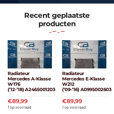
Recent geplaatste
producten
Radiateur
Radiateur
Radiateur
Radiateur
Mercedes A-Klasse
Mercedes E-Klasse
Mercedes A-
Mercedes E-
W176
W212
klasse W176
klasse W212
(’12-’18) A2465001203
(’09-’16) A0995002603
(’12-’18) A2465001203
(’09-’16) A099500
€
89,99
€
89,99
€
89,99
€
89,99
1 op voorraad
1 op voorraad