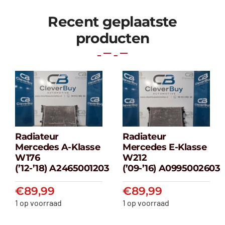
Recent geplaatste
producten
Radiateur
Radiateur
Radiateur
Radiateur
Mercedes A-Klasse
Mercedes E-Klasse
Mercedes A-
Mercedes E-
W176
W212
klasse W176
klasse W212
(’12-’18) A2465001203
(’09-’16) A0995002603
(’12-’18) A2465001203
(’09-’16) A099500
€
89,99
€
89,99
€
89,99
€
89,99
1 op voorraad
1 op voorraad