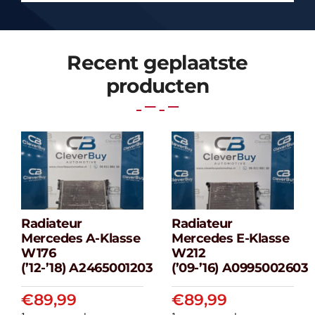
Recent geplaatste
producten
Radiateur
Radiateur
Radiateur
Radiateur
Mercedes A-Klasse
Mercedes E-Klasse
Mercedes A-
Mercedes E-
W176
W212
klasse W176
klasse W212
(’12-’18) A2465001203
(’09-’16) A0995002603
(’12-’18) A2465001203
(’09-’16) A099500
€
89,99
€
89,99
€
89,99
€
89,99