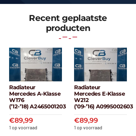
Recent geplaatste
producten
Radiateur
Radiateur
Radiateur
Radiateur
Mercedes A-Klasse
Mercedes E-Klasse
Mercedes A-
Mercedes E-
W176
W212
klasse W176
klasse W212
(’12-’18) A2465001203
(’09-’16) A0995002603
(’12-’18) A2465001203
(’09-’16) A099500
€
89,99
€
89,99
€
89,99
€
89,99
1 op voorraad
1 op voorraad