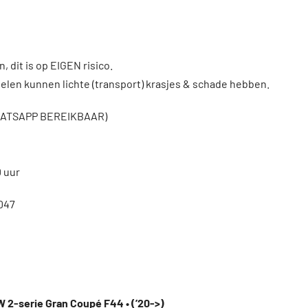
, dit is op EIGEN risico.
len kunnen lichte (transport) krasjes & schade hebben.
WHATSAPP BEREIKBAAR)
0 uur
047
 2-serie Gran Coupé F44 • (’20->)