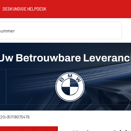
DESKUNDIGE HELPDESK
Uw Betrouwbare Leveranc
(20>)51118075476