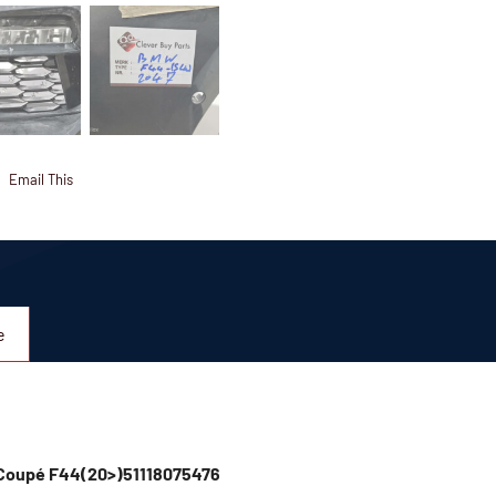
Email This
e
 Coupé F44(20>)51118075476