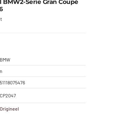
l BMW2-Serie Gran Coupé
6
t
BMW
n
51118075476
CP2047
Origineel