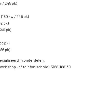
w / 245 pk)
 (180 kw / 245 pk)
52 pk)
340 pk)
33 pk)
86 pk)
ecialiseerd in onderdelen.
 webshop , of telefonisch via +31681188130