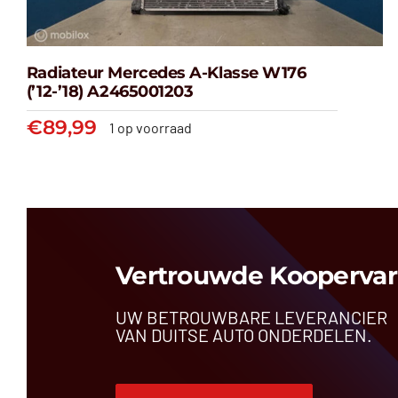
Radiateur Mercedes A-Klasse W176
(’12-’18) A2465001203
€
89,99
1 op voorraad
Radiateur Mercedes A-klasse
W176 (’12-’18) A2465001203
€
89,99
Vertrouwde Koopervar
UW BETROUWBARE LEVERANCIER
VAN DUITSE AUTO ONDERDELEN.