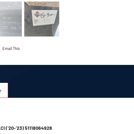
Email This
e
CI (’20-’23) 51118064928