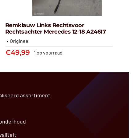
Remklauw Links Rechtsvoor
Rechtsachter Mercedes 12-18 A24617
Origineel
Remklauw links rechtsvoor
€
49,99
1 op voorraad
rechtsachter Mercedes 12-18
A24617
€
49,99
aliseerd assortiment
 onderhoud
aliteit