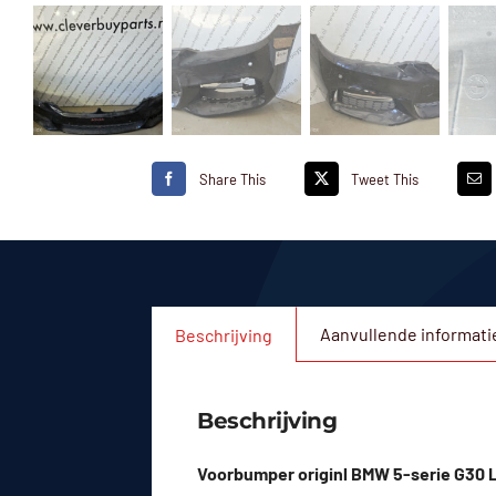
Share This
Tweet This
Aanvullende informati
Beschrijving
Beschrijving
Voorbumper originl BMW 5-serie G30 L