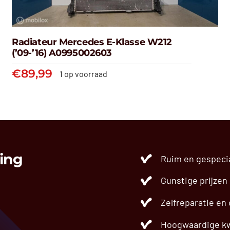
Radiateur Mercedes E-Klasse W212
(’09-’16) A0995002603
€
89,99
1 op voorraad
Radiateur Mercedes E-klasse
W212 (’09-’16) A0995002603
€
89,99
ing
Ruim en gespeci
Gunstige prijzen
Zelfreparatie en
Hoogwaardige kw