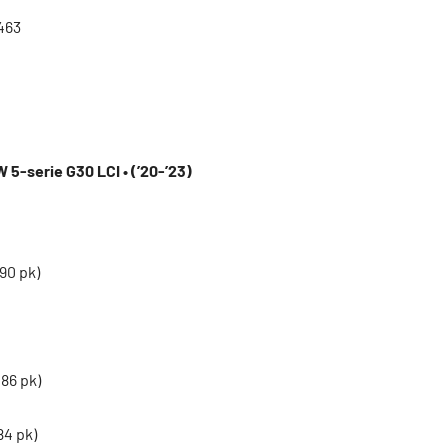
463
 5-serie G30 LCI • (’20-’23)
90 pk)
86 pk)
84 pk)