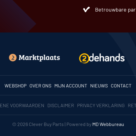
Betrouwbare par
WEBSHOP
OVER ONS
MIJN ACCOUNT
NIEUWS
CONTACT
ENE VOORWAARDEN
DISCLAIMER
PRIVACY VERKLARING
RE
© 2026 Clever Buy Parts | Powered by
MD Webbureau