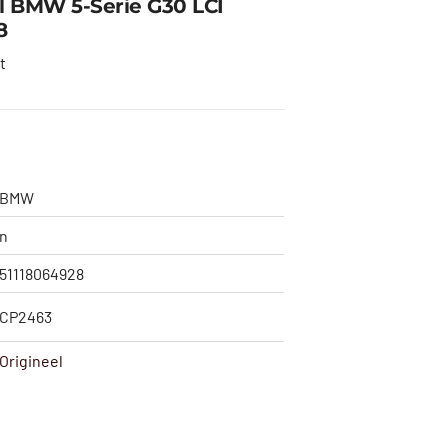
l BMW 5-Serie G30 LCI
8
t
BMW
n
51118064928
CP2463
Origineel