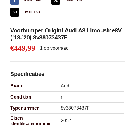
Share This
Tweet This
Email This
Voorbumper Originl Audi A3 Limousine8V
(’13-’20) 8v38073437F
€
449,99
1 op voorraad
Specificaties
Brand
Audi
Condition
n
Typenummer
8v38073437F
Eigen
2057
identificatienummer