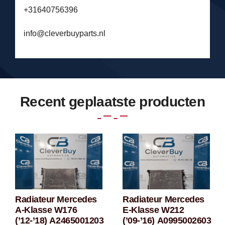
+31640756396
info@cleverbuyparts.nl
Recent geplaatste producten
Radiateur Mercedes
Radiateur Mercedes
Radiateur
Radiateur
A-Klasse W176
E-Klasse W212
Mercedes A-
Mercedes E-
(’12-’18) A2465001203
(’09-’16) A0995002603