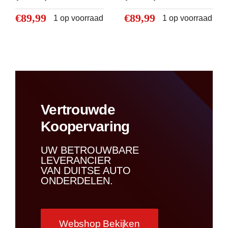
klasse W176
klasse W212
(’12-’18) A2465001203
(’09-’16) A09950026
€
89,99
€
89,99
1 op voorraad
1 op voorraad
€
89,99
€
89,99
Vertrouwde
Koopervaring
UW BETROUWBARE
LEVERANCIER
VAN DUITSE AUTO
ONDERDELEN.
Webshop Bekijken