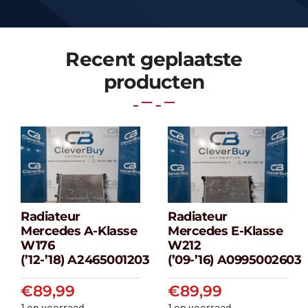
Recent geplaatste
producten
Radiateur
Radiateur
Radiateur
Radiateur
Mercedes A-Klasse
Mercedes E-Klasse
Mercedes A-
Mercedes E-
W176
W212
klasse W176
klasse W212
(’12-’18) A2465001203
(’09-’16) A0995002603
(’12-’18) A2465001203
(’09-’16) A099500
€
89,99
€
89,99
€
89,99
€
89,99
1 op voorraad
1 op voorraad