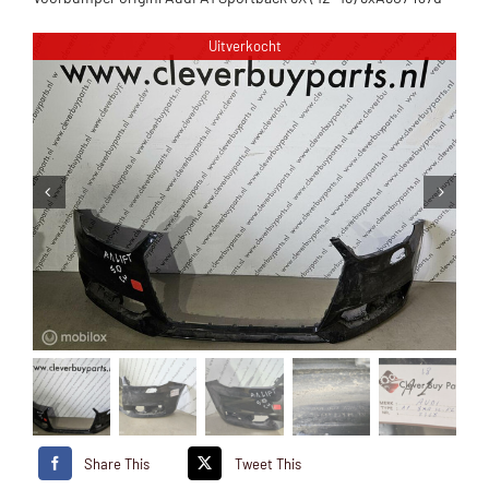
Uitverkocht
Share This
Tweet This