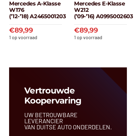
Mercedes A-Klasse
Mercedes E-Klasse
Mercedes A-
Mercedes E-
W176
W212
klasse W176
klasse W212
(’12-’18) A2465001203
(’09-’16) A0995002603
(’12-’18) A2465001203
(’09-’16) A099500
€
89,99
€
89,99
€
89,99
€
89,99
1 op voorraad
1 op voorraad
Vertrouwde
Koopervaring
UW BETROUWBARE
LEVERANCIER
VAN DUITSE AUTO ONDERDELEN.