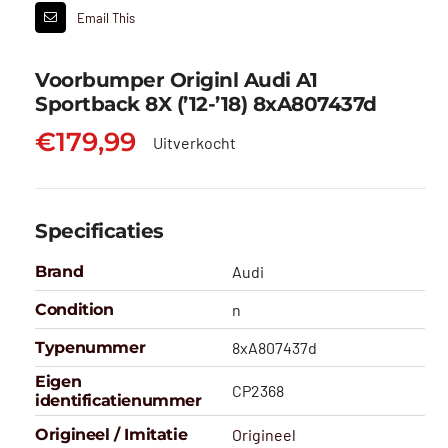
Email This
Voorbumper Originl Audi A1
Sportback 8X (’12-’18) 8xA807437d
€
179,99
Uitverkocht
Specificaties
Brand
Audi
Condition
n
Typenummer
8xA807437d
Eigen
CP2368
identificatienummer
Origineel / Imitatie
Origineel