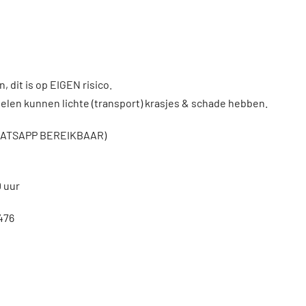
, dit is op EIGEN risico.
len kunnen lichte (transport) krasjes & schade hebben.
WHATSAPP BEREIKBAAR)
0 uur
476