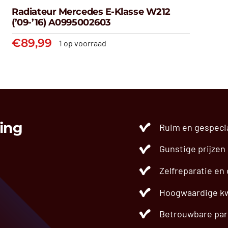
Radiateur Mercedes E-Klasse W212
(’09-’16) A0995002603
€
89,99
1 op voorraad
Radiateur Mercedes E-klasse
W212 (’09-’16) A0995002603
€
89,99
ing
Ruim en gespeci
Gunstige prijzen
Zelfreparatie en
Hoogwaardige kw
Betrouwbare par