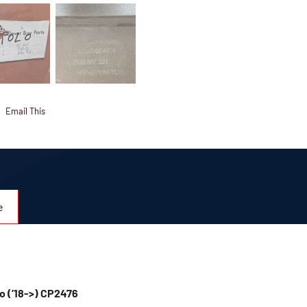
Email This
e
o (’18->) CP2476