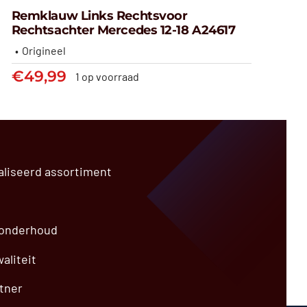
Remklauw Links Rechtsvoor
Rechtsachter Mercedes 12-18 A24617
Origineel
Remklauw links rechtsvoor
€
49,99
1 op voorraad
rechtsachter Mercedes 12-18
A24617
€
49,99
aliseerd assortiment
 onderhoud
aliteit
tner