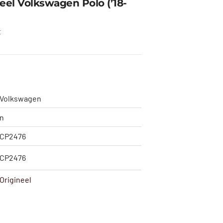
el Volkswagen Polo (’18-
t
Volkswagen
n
CP2476
CP2476
Origineel