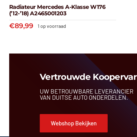
Radiateur Mercedes A-Klasse W176
(’12-’18) A2465001203
€
89,99
1 op voorraad
Radiateur Mercedes A-klasse
W176 (’12-’18) A2465001203
€
89,99
Vertrouwde Koopervar
UW BETROUWBARE LEVERANCIER
VAN DUITSE AUTO ONDERDELEN.
Webshop Bekijken