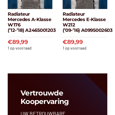
Radiateur
Radiateur
Radiateur
Radiateur
Mercedes A-Klasse
Mercedes E-Klasse
Mercedes A-
Mercedes E-
W176
W212
klasse W176
klasse W212
(’12-’18) A2465001203
(’09-’16) A0995002603
(’12-’18) A2465001203
(’09-’16) A099500
€
89,99
€
89,99
€
89,99
€
89,99
1 op voorraad
1 op voorraad
Vertrouwde
Koopervaring
UW BETROUWBARE