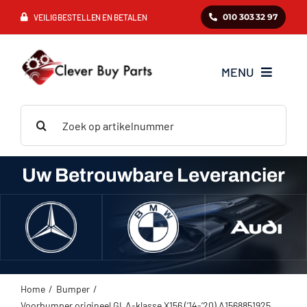
Ga
010 303 32 97
VEILIG BESTELLEN EN BETALEN
naar
inhoud
MENU
Zoeken
Mercedes
naar:
BMW
Uw Betrouwbare Leverancier
Audi
VAG
Home
Bumper
Voorbumper origineel GLA-klasse X156 (’14-’20) A1568851925