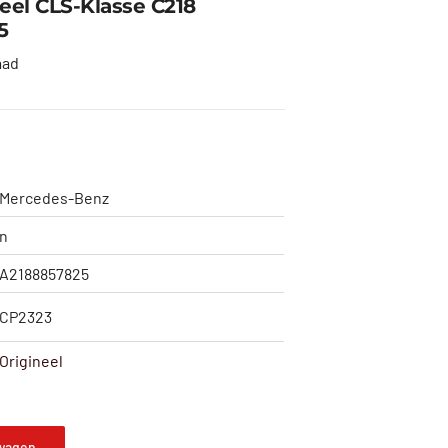
el CLS-Klasse C218
5
aad
Mercedes-Benz
n
A2188857825
CP2323
Origineel
wagen