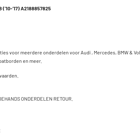
 (’10-’17) A2188857825
enties voor meerdere onderdelen voor Audi , Mercedes, BMW & 
patborden en meer.
rwaarden.
DEHANDS ONDERDELEN RETOUR.
t