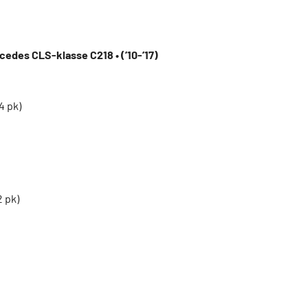
cedes CLS-klasse C218 • (’10-’17)
4 pk)
2 pk)