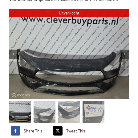
Uitverkocht
Share This
Tweet This