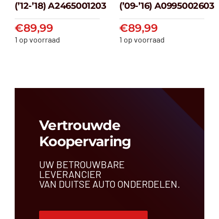
klasse W176
klasse W212
(’12-’18) A2465001203
(’09-’16) A0995002603
(’12-’18) A2465001203
(’09-’16) A099500
€
89,99
€
89,99
€
89,99
€
89,99
1 op voorraad
1 op voorraad
Vertrouwde
Koopervaring
UW BETROUWBARE
LEVERANCIER
VAN DUITSE AUTO ONDERDELEN.