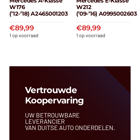
Mercedes A-Klasse
Mercedes E-Klasse
Mercedes A-
Mercedes E-
W176
W212
klasse W176
klasse W212
(’12-’18) A2465001203
(’09-’16) A0995002603
(’12-’18) A2465001203
(’09-’16) A099500
€
89,99
€
89,99
€
89,99
€
89,99
1 op voorraad
1 op voorraad
Vertrouwde
Koopervaring
UW BETROUWBARE
LEVERANCIER
VAN DUITSE AUTO ONDERDELEN.