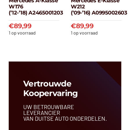
Mercedes A-Klasse
Mercedes E-Klasse
Mercedes A-
Mercedes E-
W176
W212
klasse W176
klasse W212
(’12-’18) A2465001203
(’09-’16) A0995002603
(’12-’18) A2465001203
(’09-’16) A099500
€
89,99
€
89,99
€
89,99
€
89,99
1 op voorraad
1 op voorraad
Vertrouwde
Koopervaring
UW BETROUWBARE
LEVERANCIER
VAN DUITSE AUTO ONDERDELEN.