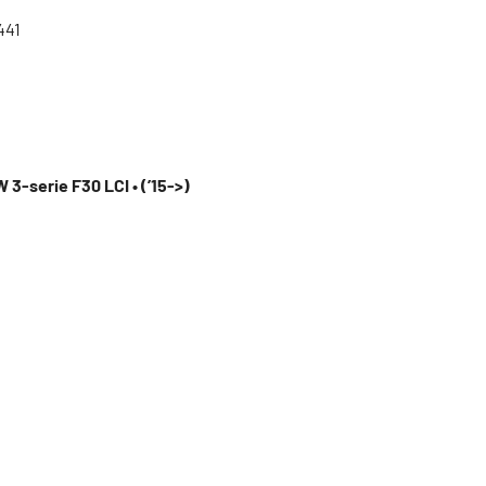
441
 3-serie F30 LCI • (’15->)