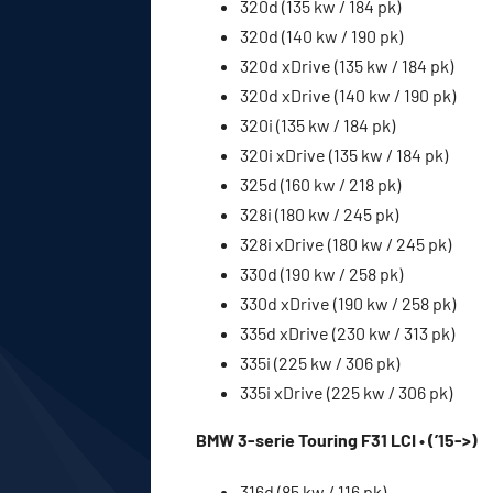
320d (135 kw / 184 pk)
320d (140 kw / 190 pk)
320d xDrive (135 kw / 184 pk)
320d xDrive (140 kw / 190 pk)
320i (135 kw / 184 pk)
320i xDrive (135 kw / 184 pk)
325d (160 kw / 218 pk)
328i (180 kw / 245 pk)
328i xDrive (180 kw / 245 pk)
330d (190 kw / 258 pk)
330d xDrive (190 kw / 258 pk)
335d xDrive (230 kw / 313 pk)
335i (225 kw / 306 pk)
335i xDrive (225 kw / 306 pk)
BMW 3-serie Touring F31 LCI • (’15->)
316d (85 kw / 116 pk)