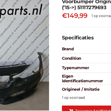
Voorbumper Origine
(’15->) 51117279693
€
149,99
1 op voorra
Specificaties
Brand
Condition
Typenummer
Eigen
identificatienummer
Origineel / Imitatie
1 op voorraad
Toevoegen Aan Winkel