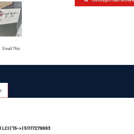
Email This
e
 LCI (’15->) 51117279693