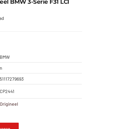
el BMW 3-Serie F31 LCI
ad
BMW
n
51117279693
CP2441
Origineel
wagen