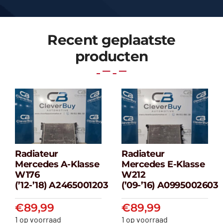
Recent geplaatste
producten
Radiateur
Radiateur
Radiateur
Radiateur
Mercedes A-Klasse
Mercedes E-Klasse
Mercedes A-
Mercedes E-
W176
W212
klasse W176
klasse W212
(’12-’18) A2465001203
(’09-’16) A0995002603
(’12-’18) A2465001203
(’09-’16) A099500
€
89,99
€
89,99
€
89,99
€
89,99
1 op voorraad
1 op voorraad