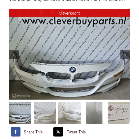
Uitverkocht
Share This
Tweet This