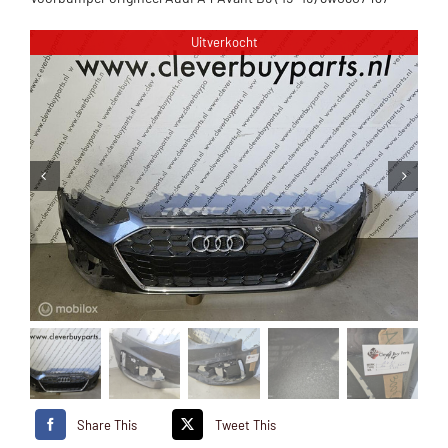
Uitverkocht
Share This
Tweet This