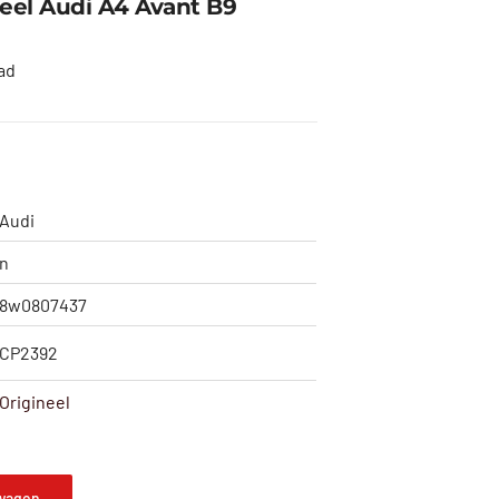
eel Audi A4 Avant B9
ad
Audi
n
8w0807437
CP2392
Origineel
wagen