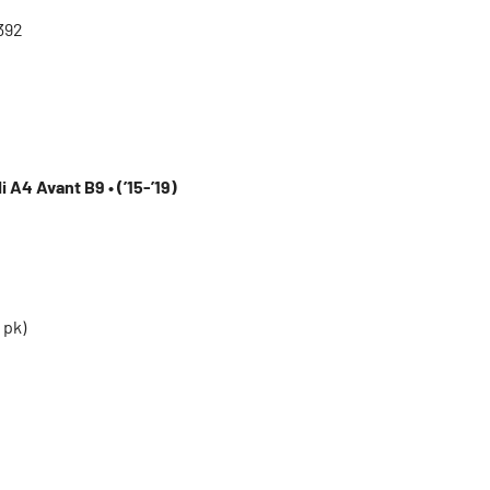
392
 A4 Avant B9 • (’15-’19)
 pk)