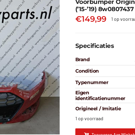
Voorbumper Origin
(’15-’19) 8w0807437
€
149,99
1 op voorra
Specificaties
Brand
Condition
Typenummer
Eigen
identificatienummer
Origineel / Imitatie
1 op voorraad
Toevoegen Aan Winkel