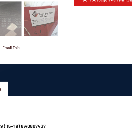
Email This
e
9 (’15-’19) 8w0807437