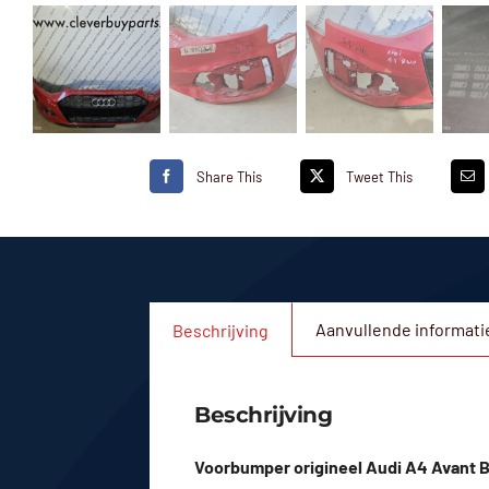
Share This
Tweet This
Aanvullende informati
Beschrijving
Beschrijving
Voorbumper origineel Audi A4 Avant B