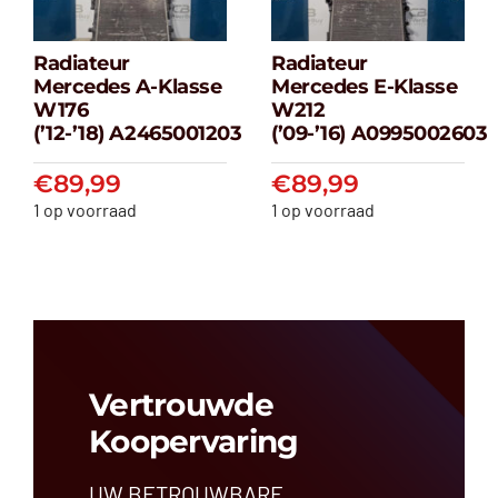
Radiateur
Radiateur
Radiateur
Radiateur
Mercedes A-Klasse
Mercedes E-Klasse
Mercedes A-
Mercedes E-
W176
W212
klasse W176
klasse W212
(’12-’18) A2465001203
(’09-’16) A0995002603
(’12-’18) A2465001203
(’09-’16) A099500
€
89,99
€
89,99
€
89,99
€
89,99
1 op voorraad
1 op voorraad
Vertrouwde
Koopervaring
UW BETROUWBARE