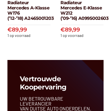
Radiateur
Radiateur
Radiateur
Radiateur
Mercedes A-Klasse
Mercedes E-Klasse
Mercedes A-
Mercedes E-
W176
W212
klasse W176
klasse W212
(’12-’18) A2465001203
(’09-’16) A0995002603
(’12-’18) A2465001203
(’09-’16) A099500
€
89,99
€
89,99
€
89,99
€
89,99
1 op voorraad
1 op voorraad
Vertrouwde
Koopervaring
UW BETROUWBARE
LEVERANCIER
VAN DUITSE AUTO ONDERDELEN.