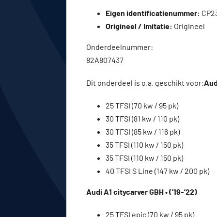
Eigen identificatienummer:
CP2
Origineel / Imitatie:
Origineel
Onderdeelnummer:
82A807437
Dit onderdeel is o.a. geschikt voor:
Aud
25 TFSI (70 kw / 95 pk)
30 TFSI (81 kw / 110 pk)
30 TFSI (85 kw / 116 pk)
35 TFSI (110 kw / 150 pk)
35 TFSI (110 kw / 150 pk)
40 TFSI S Line (147 kw / 200 pk)
Audi A1 citycarver GBH • (’19-’22)
25 TFSI epic (70 kw / 95 pk)