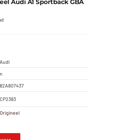
eel Audi A1 Sportback GBA
ad
Audi
n
82A807437
CP2383
Origineel
wagen