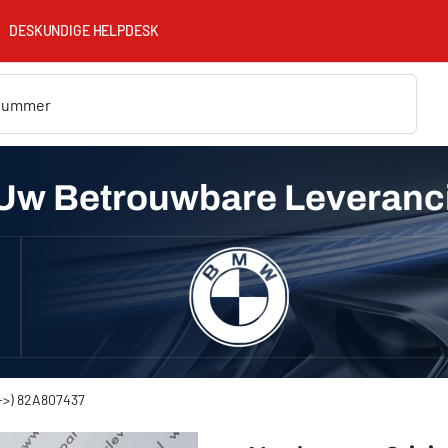
DESKUNDIGE HELPDESK
Uw Betrouwbare Leveranc
8->) 82A807437