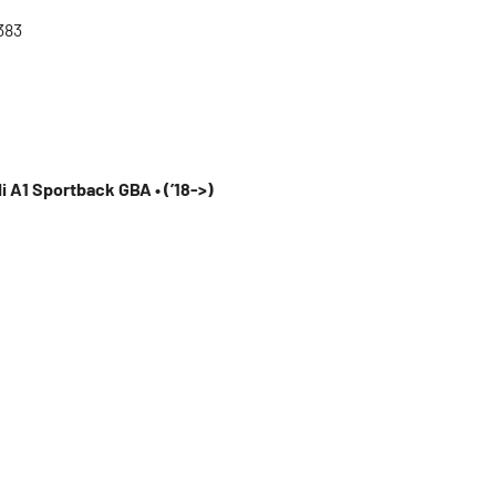
383
i A1 Sportback GBA • (’18->)