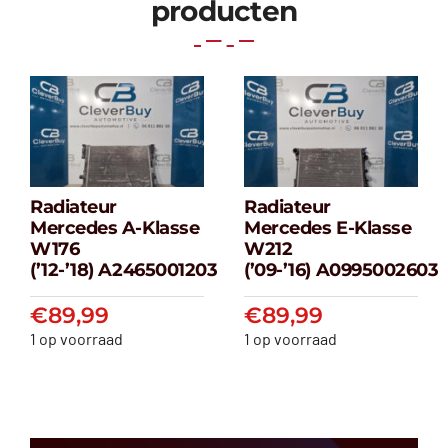
producten
Radiateur
Radiateur
Radiateur
Radiateur
Mercedes A-Klasse
Mercedes E-Klasse
Mercedes A-
Mercedes E-
W176
W212
klasse W176
klasse W212
(’12-’18) A2465001203
(’09-’16) A0995002603
(’12-’18) A2465001203
(’09-’16) A099500
€
89,99
€
89,99
€
89,99
€
89,99
1 op voorraad
1 op voorraad