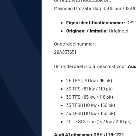
Maandag t/m zaterdag 10:00 uur / 18:0
Eigen identificatienummer:
CP2
Origineel / Imitatie:
Origineel
Onderdeelnummer:
28A853651
Dit onderdeel is o.a. geschikt voor:
Aud
25 TFSI (70 kw / 95 pk)
30 TFSI (81 kw / 110 pk)
30 TFSI (85 kw / 116 pk)
35 TFSI (110 kw / 150 pk)
35 TFSI (110 kw / 150 pk)
40 TFSI S Line (147 kw / 200 pk)
Audi A1 citycarver GBH • (’19-’22)