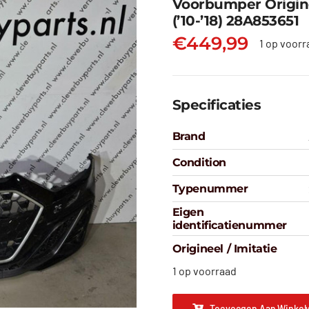
Voorbumper Origine
(’10-’18) 28A853651
€
449,99
1 op voorr
Specificaties
Brand
Condition
Typenummer
Eigen
identificatienummer
Origineel / Imitatie
1 op voorraad
Toevoegen Aan Winkel