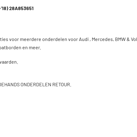
0-’18) 28A853651
enties voor meerdere onderdelen voor Audi , Mercedes, BMW & 
patborden en meer.
rwaarden.
DEHANDS ONDERDELEN RETOUR.