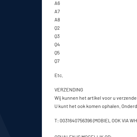
A6
A7
A8
Q2
Q3
Q4
Q5
Q7
Etc.
VERZENDING
Wij kunnen het artikel voor u verzenden
U kunt het ook komen ophalen. Onderde
T: 0031640756396 (MOBIEL OOK VIA 
OPHALEN IS MOGELIJK OP: