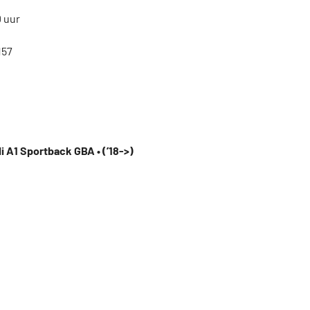
0 uur
157
i A1 Sportback GBA • (’18->)