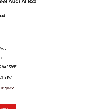
el Audi A1 82a
aad
Audi
n
28A853651
CP2157
Origineel
wagen