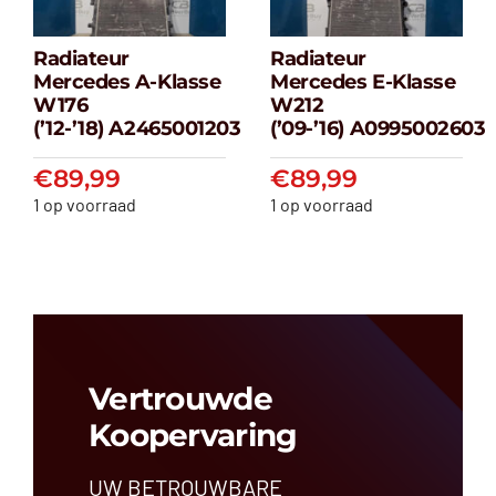
Radiateur
Radiateur
Radiateur
Radiateur
Mercedes A-Klasse
Mercedes E-Klasse
Mercedes A-
Mercedes E-
W176
W212
klasse W176
klasse W212
(’12-’18) A2465001203
(’09-’16) A0995002603
(’12-’18) A2465001203
(’09-’16) A099500
€
89,99
€
89,99
€
89,99
€
89,99
1 op voorraad
1 op voorraad
Vertrouwde
Koopervaring
UW BETROUWBARE