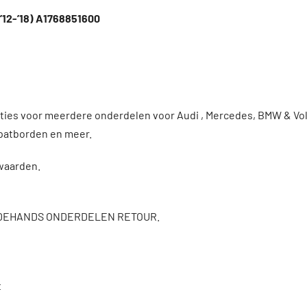
’12-’18) A1768851600
enties voor meerdere onderdelen voor Audi , Mercedes, BMW & 
patborden en meer.
rwaarden.
DEHANDS ONDERDELEN RETOUR.
t