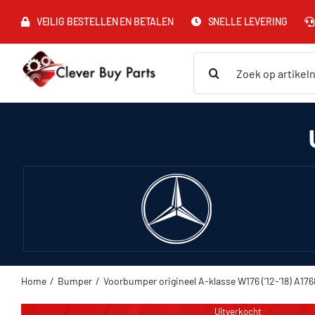
Ga
VEILIG BESTELLEN EN BETALEN
SNELLE LEVERING
naar
inhoud
Zoeken
naar:
Home
Bumper
Voorbumper origineel A-klasse W176 (’12-’18) A17
Uitverkocht