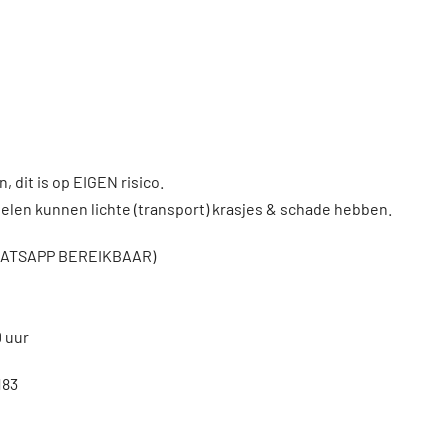
, dit is op EIGEN risico.
len kunnen lichte (transport) krasjes & schade hebben.
WHATSAPP BEREIKBAAR)
0 uur
183