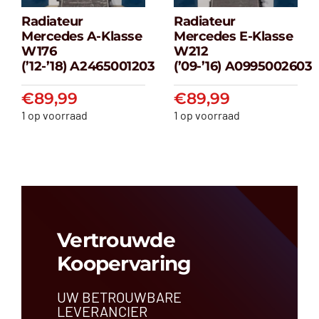
Radiateur
Radiateur
Radiateur
Radiateur
Mercedes A-Klasse
Mercedes E-Klasse
Mercedes A-
Mercedes E-
W176
W212
klasse W176
klasse W212
(’12-’18) A2465001203
(’09-’16) A0995002603
(’12-’18) A2465001203
(’09-’16) A099500
€
89,99
€
89,99
€
89,99
€
89,99
1 op voorraad
1 op voorraad
Vertrouwde
Koopervaring
UW BETROUWBARE
LEVERANCIER