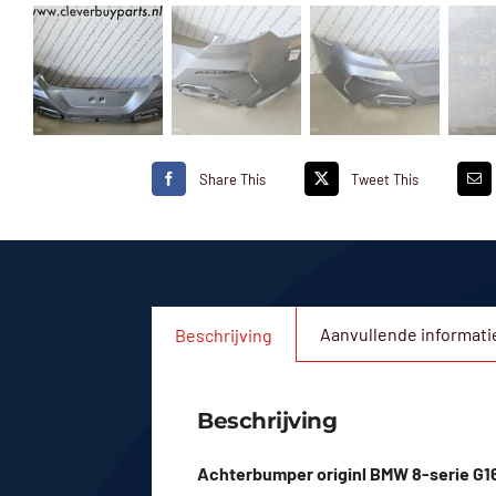
Share This
Tweet This
Aanvullende informati
Beschrijving
Beschrijving
Achterbumper originl BMW 8-serie G16