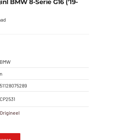
nl BMW 8-Serie G16 (’19-
aad
BMW
n
51128075289
CP2531
Origineel
wagen