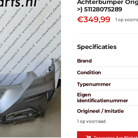
Achterbumper Origi
>) 51128075289
€
349,99
1 op voorr
Specificaties
Brand
Condition
Typenummer
Eigen
identificatienummer
Origineel / Imitatie
1 op voorraad
Toevoegen Aan Winkel