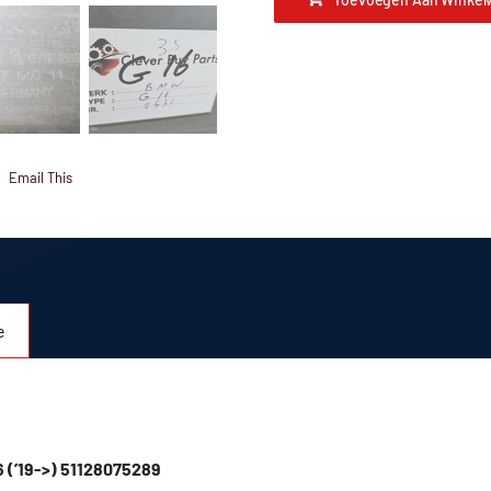
Email This
e
 (’19->) 51128075289