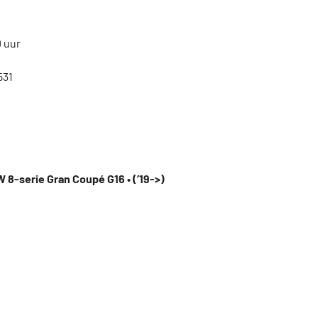
0 uur
531
 8-serie Gran Coupé G16 • (’19->)