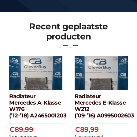
Recent geplaatste
producten
Radiateur
Radiateur
Radiateur
Radiateur
Mercedes A-Klasse
Mercedes E-Klasse
Mercedes A-
Mercedes E-
W176
W212
klasse W176
klasse W212
(’12-’18) A2465001203
(’09-’16) A0995002603
(’12-’18) A2465001203
(’09-’16) A099500
€
89,99
€
89,99
€
89,99
€
89,99
1 op voorraad
1 op voorraad