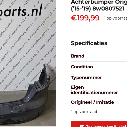
Achterbumper Orig
(’15-’19) 8w0807521
€
199,99
1 op voorra
Specificaties
Brand
Condition
Typenummer
Eigen
identificatienummer
Origineel / Imitatie
1 op voorraad
Toevoegen Aan Winkel