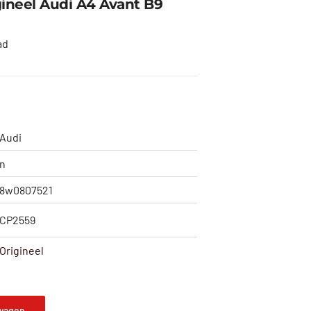
ineel Audi A4 Avant B9
ad
Audi
n
8w0807521
CP2559
Origineel
wagen