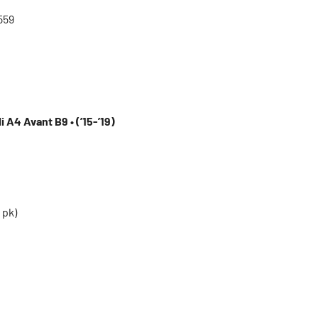
559
 A4 Avant B9 • (’15-’19)
 pk)