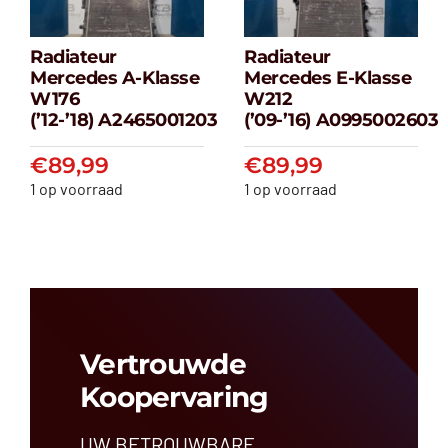
Radiateur
Radiateur
Radiateur
Radiateur
Mercedes A-Klasse
Mercedes E-Klasse
Mercedes A-
Mercedes E-
W176
W212
klasse W176
klasse W212
(’12-’18) A2465001203
(’09-’16) A0995002603
(’12-’18) A2465001203
(’09-’16) A099500
€
89,99
€
89,99
€
89,99
€
89,99
1 op voorraad
1 op voorraad
Vertrouwde
Koopervaring
UW BETROUWBARE